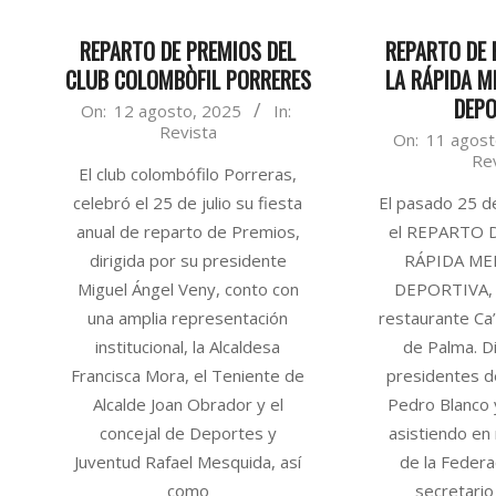
REPARTO DE PREMIOS DEL
REPARTO DE 
CLUB COLOMBÒFIL PORRERES
LA RÁPIDA M
DEPO
2025-
On:
12 agosto, 2025
In:
Revista
08-
2025-
On:
11 agost
Re
12
08-
El club colombófilo Porreras,
11
celebró el 25 de julio su fiesta
El pasado 25 de
anual de reparto de Premios,
el REPARTO 
dirigida por su presidente
RÁPIDA MEN
Miguel Ángel Veny, conto con
DEPORTIVA, 
una amplia representación
restaurante Ca’
institucional, la Alcaldesa
de Palma. Di
Francisca Mora, el Teniente de
presidentes 
Alcalde Joan Obrador y el
Pedro Blanco 
concejal de Deportes y
asistiendo en
Juventud Rafael Mesquida, así
de la Federa
como
secretario