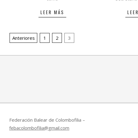
LEER MÁS
LEE
Paginación
Anteriores
1
2
3
de
entradas
Federación Balear de Colombofilia –
febacolombofilia@gmail.com