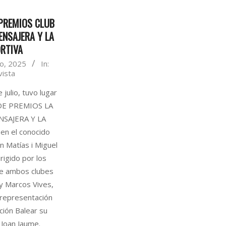
PREMIOS CLUB
ENSAJERA Y LA
RTIVA
o, 2025
In:
vista
 julio, tuvo lugar
DE PREMIOS LA
SAJERA Y LA
en el conocido
n Matías i Miguel
rigido por los
de ambos clubes
y Marcos Vives,
 representación
ción Balear su
 Joan Jaume.