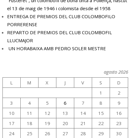
“Fusteret”, un colombòfil de bona tinta a Pollença, nascut
el 13 de maig de 1946 i colomista desde el 1958
ENTREGA DE PREMIOS DEL CLUB COLOMBOFILO
PORRERENSE
REPARTO DE PREMIOS DEL CLUB COLOMBOFIL
LLUCMAJOR
UN HORABAIXA AMB PEDRO SOLER MESTRE
agosto 2026
L
M
X
J
V
S
D
1
2
3
4
5
6
7
8
9
10
11
12
13
14
15
16
17
18
19
20
21
22
23
24
25
26
27
28
29
30