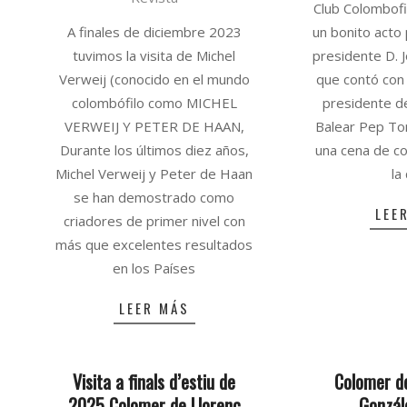
11-
Club Colombofi
01
A finales de diciembre 2023
un bonito acto
tuvimos la visita de Michel
presidente D. 
Verweij (conocido en el mundo
que contó con 
colombófilo como MICHEL
presidente d
VERWEIJ Y PETER DE HAAN,
Balear Pep To
Durante los últimos diez años,
una cena de 
Michel Verweij y Peter de Haan
la
se han demostrado como
LEE
criadores de primer nivel con
más que excelentes resultados
en los Países
LEER MÁS
Visita a finals d’estiu de
Colomer d
2025 Colomer de Llorenç
Gonzál