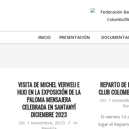
Skip
to
content
INICIO
PRESENTACIÓN
DOCUMENTA
VISITA DE MICHEL VERWEIJ E
REPARTO DE 
HIJO EN LA EXPOSICIÓN DE LA
CLUB COLOMB
PALOMA MENSAJERA
2025-
On:
1 noviemb
CELEBRADA EN SANTANYÍ
Re
11-
DICIEMBRE 2023
01
El viernes 10
2025-
On:
1 noviembre, 2025
In:
lugar el Repar
Revista