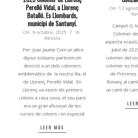
Perelló Vidal, a Llorenç
2025-
On:
12 agost
Batalló. Es Llombards,
Re
08-
municipi de Santanyí.
12
Campió G. M
2025-
On:
9 octubre, 2025
In:
Colomer de 
Revista
10-
aquesta ocasió,
09
Per: Joan Jaume Com un altre
Juliol de 20
dijous estiuenc partirem en
colomer del no
direcció a un dels colomers
colomer es tro
emblemàtics de la nostra Illa, el
de Porreres 
de Llorenç Perelló Vidal. En
Bonany al camí
Llorenç va veure els primers
un camí de carr
coloms a casa seva, el seu pare
LEE
era un gran aficionat de les
curses de coloms i en especial
LEER MÁS