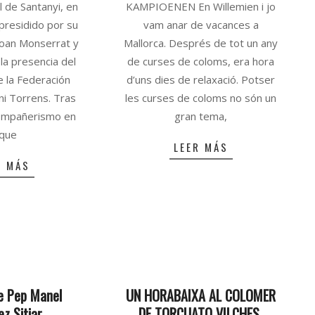
l de Santanyi, en
KAMPIOENEN En Willemien i jo
 presidido por su
vam anar de vacances a
Joan Monserrat y
Mallorca. Després de tot un any
la presencia del
de curses de coloms, era hora
e la Federación
d’uns dies de relaxació. Potser
ni Torrens. Tras
les curses de coloms no són un
compañerismo en
gran tema,
 que
LEER MÁS
R MÁS
e Pep Manel
UN HORABAIXA AL COLOMER
ez Sitjar
DE TORCUATO VILCHES