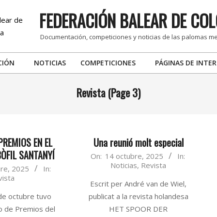
FEDERACIÓN BALEAR DE COL
Documentación, competiciones y noticias de las palomas m
CIÓN
NOTICIAS
COMPETICIONES
PÁGINAS DE INTER
Primary
Navigation
Revista
(Page 3)
Menu
PREMIOS EN EL
Una reunió molt especial
ÒFIL SANTANYÍ
2025-
On:
14 octubre, 2025
In:
Noticias
,
Revista
10-
re, 2025
In:
vista
14
Escrit per André van de Wiel,
 de octubre tuvo
publicat a la revista holandesa
to de Premios del
HET SPOOR DER