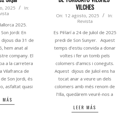
VILCHES
o, 2025
In:
vista
2025-
On:
12 agosto, 2025
In:
Revista
08-
allorca 2025.
12
Son Jordi: En
Es Pil·larí a 24 de Juliol de 2025
 dijous dia 31 de
predi de Son Sunyer. Aquest
25, hem anat al
temps d’estiu convida a donar
stre company. El
voltes i fer un tomb pels
ba a la carretera
colomers d’amics i coneguts.
a Vilafranca de
Aquest dijous de Juliol ens ha
 de Son Jordi, és
tocat anar a veure un dels
o, asfaltat quasi
colomers amb més renom de
l’Illa, quedàrem veuré-nos a
R MÁS
LEER MÁS