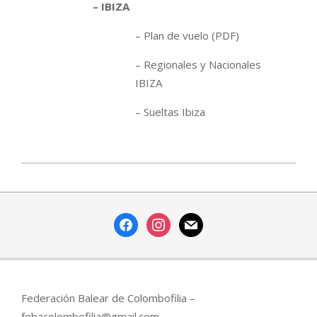
– IBIZA
– Plan de vuelo (PDF)
– Regionales y Nacionales
IBIZA
– Sueltas Ibiza
2019-
02-
14
facebook
instagram
mail
Federación Balear de Colombofilia –
febacolombofilia@gmail.com