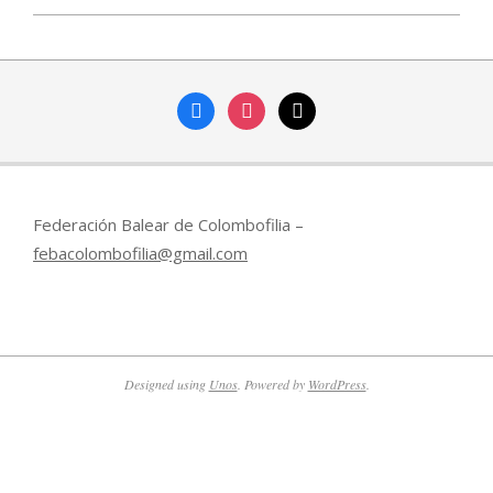
2020-
02-
13
facebook
instagram
mail
Federación Balear de Colombofilia –
febacolombofilia@gmail.com
Designed using
Unos
. Powered by
WordPress
.