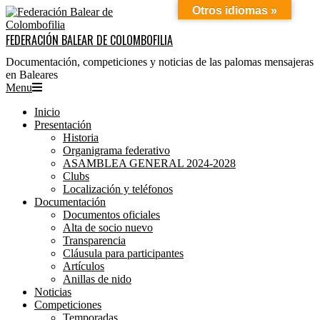
Otros idiomas »
Skip
to
content
FEDERACIÓN BALEAR DE COLOMBOFILIA
Documentación, competiciones y noticias de las palomas mensajeras
en Baleares
Primary
Menu
Navigation
Inicio
Menu
Presentación
Historia
Organigrama federativo
ASAMBLEA GENERAL 2024-2028
Clubs
Localización y teléfonos
Documentación
Documentos oficiales
Alta de socio nuevo
Transparencia
Cláusula para participantes
Artículos
Anillas de nido
Noticias
Competiciones
Temporadas