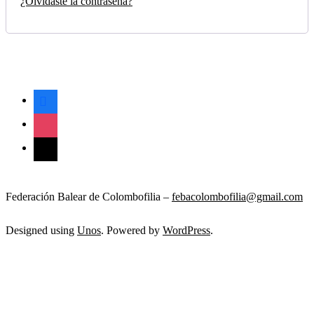
¿Olvidaste la contraseña?
2017-
04-
06
facebook
instagram
mail
Federación Balear de Colombofilia –
febacolombofilia@gmail.com
Designed using
Unos
. Powered by
WordPress
.