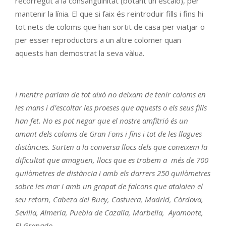
recorregut a la consanguinitat (botant un escaló), per
mantenir la línia. El que si faix és reintroduir fills i fins hi
tot nets de coloms que han sortit de casa per viatjar o
per esser reproductors a un altre colomer quan
aquests han demostrat la seva vàlua.
I mentre parlam de tot això no deixam de tenir coloms en
les mans i d’escoltar les proeses que aquests o els seus fills
han fet. No es pot negar que el nostre amfitrió és un
amant dels coloms de Gran Fons i fins i tot de les llagues
distàncies. Surten a la conversa llocs dels que coneixem la
dificultat que amaguen, llocs que es trobem a més de 700
quilòmetres de distància i amb els darrers 250 quilòmetres
sobre les mar i amb un grapat de falcons que atalaien el
seu retorn, Cabeza del Buey, Castuera, Madrid, Còrdova,
Sevilla, Almeria, Puebla de Cazalla, Marbella, Ayamonte,
El Granado.