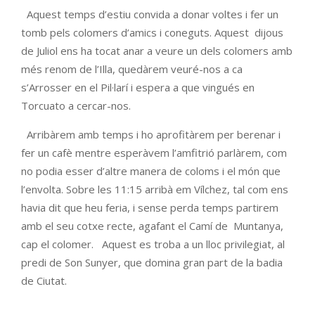
Aquest temps d’estiu convida a donar voltes i fer un
tomb pels colomers d’amics i coneguts. Aquest dijous
de Juliol ens ha tocat anar a veure un dels colomers amb
més renom de l’Illa, quedàrem veuré-nos a ca
s’Arrosser en el Pil·larí i espera a que vingués en
Torcuato a cercar-nos.
Arribàrem amb temps i ho aprofitàrem per berenar i
fer un cafè mentre esperàvem l’amfitrió parlàrem, com
no podia esser d’altre manera de coloms i el món que
l’envolta. Sobre les 11:15 arribà em Vílchez, tal com ens
havia dit que heu feria, i sense perda temps partirem
amb el seu cotxe recte, agafant el Camí de Muntanya,
cap el colomer. Aquest es troba a un lloc privilegiat, al
predi de Son Sunyer, que domina gran part de la badia
de Ciutat.