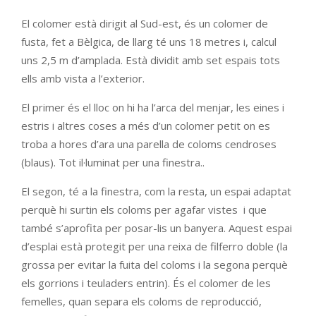
El colomer està dirigit al Sud-est, és un colomer de
fusta, fet a Bèlgica, de llarg té uns 18 metres i, calcul
uns 2,5 m d’amplada. Està dividit amb set espais tots
ells amb vista a l’exterior.
El primer és el lloc on hi ha l’arca del menjar, les eines i
estris i altres coses a més d’un colomer petit on es
troba a hores d’ara una parella de coloms cendroses
(blaus). Tot il·luminat per una finestra..
El segon, té a la finestra, com la resta, un espai adaptat
perquè hi surtin els coloms per agafar vistes i que
també s’aprofita per posar-lis un banyera. Aquest espai
d’esplai està protegit per una reixa de filferro doble (la
grossa per evitar la fuita del coloms i la segona perquè
els gorrions i teuladers entrin). És el colomer de les
femelles, quan separa els coloms de reproducció,