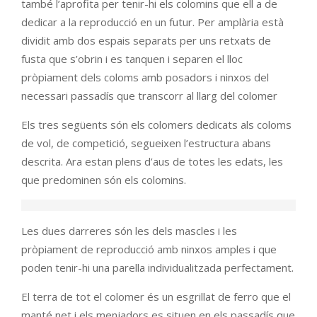
també l’aprofita per tenir-hi els colomins que ell a de
dedicar a la reproducció en un futur. Per amplària està
dividit amb dos espais separats per uns retxats de
fusta que s’obrin i es tanquen i separen el lloc
pròpiament dels coloms amb posadors i ninxos del
necessari passadís que transcorr al llarg del colomer
Els tres següents són els colomers dedicats als coloms
de vol, de competició, segueixen l’estructura abans
descrita. Ara estan plens d’aus de totes les edats, les
que predominen són els colomins.
Les dues darreres són les dels mascles i les
pròpiament de reproducció amb ninxos amples i que
poden tenir-hi una parella individualitzada perfectament.
El terra de tot el colomer és un esgrillat de ferro que el
manté net i els menjadors es situen en els passadís que