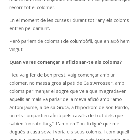
recorr tot el colomer.
En el moment de les curses i durant tot l’any els coloms
entren pel damunt.
Però parlem de coloms i de columbòfil, que en això hem
vingut:
Quan vares començar a aficionar-te als coloms?
Heu vaig fer de ben prest, vaig començar amb un
colomer, no massa gros al pati de Ca s’Arrosser, amb
coloms per menjar el sogre que veia que m’agradaven
aquells animals va parlar de la meva afició amb l’amo
Antoni Jaume, a de sa Gruta, a l’hipòdrom de Son Pardo,
on ells compartien afició pels cavalls de trot dels que
sabien “un rato llarg”. L’amo en Toni li digué que me
dugués a casa seva i voria els seus coloms. I com aquell
que diu, sense anar-ho a cercar, en vaig trobar amb uns