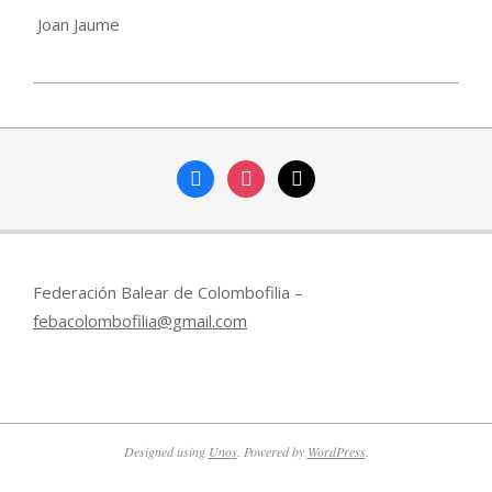
Joan Jaume
2025-
08-
12
facebook
instagram
mail
Federación Balear de Colombofilia –
febacolombofilia@gmail.com
Designed using
Unos
. Powered by
WordPress
.