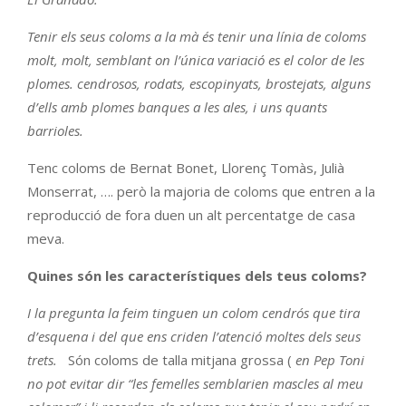
Tenir els seus coloms a la mà és tenir una línia de coloms
molt, molt, semblant on l’única variació es el color de les
plomes. cendrosos, rodats, escopinyats, brostejats, alguns
d’ells amb plomes banques a les ales, i uns quants
barrioles.
Tenc coloms de Bernat Bonet, Llorenç Tomàs, Julià
Monserrat, …. però la majoria de coloms que entren a la
reproducció de fora duen un alt percentatge de casa
meva.
Quines són les característiques dels teus coloms?
I la pregunta la feim tinguen un colom cendrós que tira
d’esquena i del que ens criden l’atenció moltes dels seus
trets.
Són coloms de talla mitjana grossa (
en Pep Toni
no pot evitar dir “les femelles semblarien mascles al meu