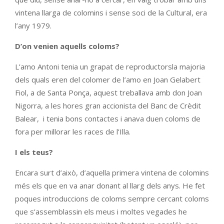
vintena llarga de colomins i sense soci de la Cultural, era
l’any 1979.
D’on venien aquells coloms?
L’amo Antoni tenia un grapat de reproductorsla majoria
dels quals eren del colomer de l’amo en Joan Gelabert
Fiol, a de Santa Ponça, aquest treballava amb don Joan
Nigorra, a les hores gran accionista del Banc de Crèdit
Balear, i tenia bons contactes i anava duen coloms de
fora per millorar les races de l’Illa.
I els teus?
Encara surt d’això, d’aquella primera vintena de colomins
més els que en va anar donant al llarg dels anys. He fet
poques introduccions de coloms sempre cercant coloms
que s’assemblassin els meus i moltes vegades he