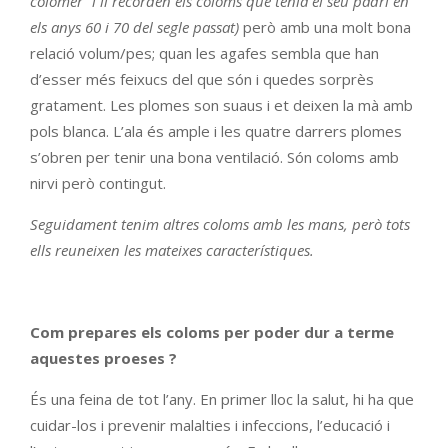
colomer” i li recorden els coloms que tenia el seu padrí en
els anys 60 i 70 del segle passat)
però amb una molt bona
relació volum/pes; quan les agafes sembla que han
d’esser més feixucs del que són i quedes sorprès
gratament. Les plomes son suaus i et deixen la mà amb
pols blanca. L’ala és ample i les quatre darrers plomes
s’obren per tenir una bona ventilació. Són coloms amb
nirvi però contingut.
Seguidament tenim altres coloms amb les mans, però tots
ells reuneixen les mateixes característiques.
Com prepares els coloms per poder dur a terme
aquestes proeses ?
És una feina de tot l’any. En primer lloc la salut, hi ha que
cuidar-los i prevenir malalties i infeccions, l’educació i