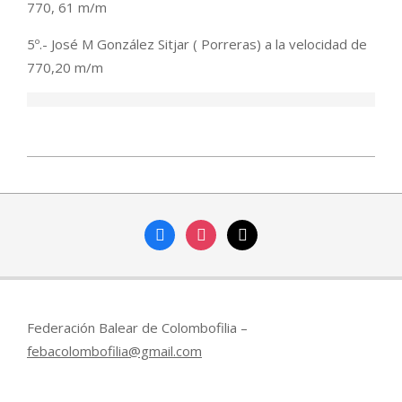
770, 61 m/m
5º.- José M González Sitjar ( Porreras) a la velocidad de
770,20 m/m
2026-
06-
01
facebook
instagram
mail
Federación Balear de Colombofilia –
febacolombofilia@gmail.com