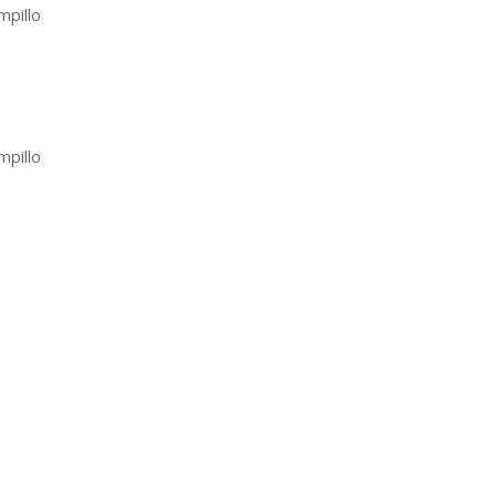
mpillo
mpillo