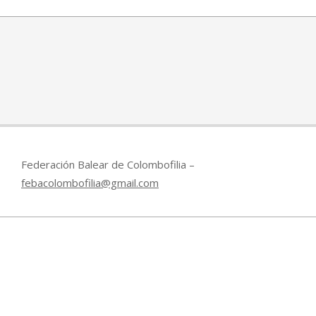
03-
14
Federación Balear de Colombofilia –
febacolombofilia@gmail.com