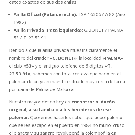
datos exactos de sus dos anillas:
Anilla Oficial (Pata derecha):
ESP 163067 A 82 (Año
1982)
Anilla Privada (Pata izquierda):
G.BONET / PALMA
53 / T. 23.53.91
Debido a que la anilla privada muestra claramente el
nombre del criador
«G. BONET»
, la localidad
«PALMA»
,
el club
«53»
y el antiguo teléfono de 6 dígitos
«T.
23.53.91»
, sabemos con total certeza que nació en el
palomar de un gran maestro situado muy cerca del área
portuaria de Palma de Mallorca.
Nuestro mayor deseo hoy es
encontrar al dueño
original, a su familia o a los herederos de ese
palomar
. Queremos hacerles saber que aquel palomo
que se les escapó en el puerto en 1984 no murió; cruzó
el planeta y su sangre revolucionó la colombofilia en