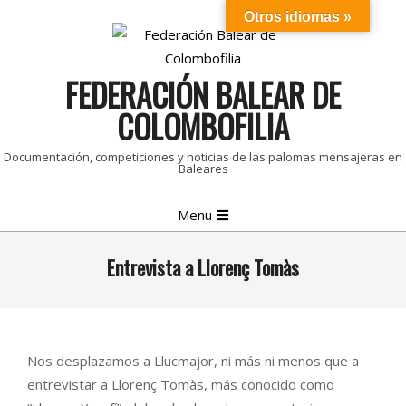
Skip
Otros idiomas »
to
content
FEDERACIÓN BALEAR DE
COLOMBOFILIA
Documentación, competiciones y noticias de las palomas mensajeras en
Baleares
Primary
Menu
Navigation
Menu
Entrevista a Llorenç Tomàs
Nos desplazamos a Llucmajor, ni más ni menos que a
entrevistar a Llorenç Tomàs, más conocido como