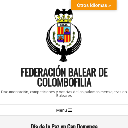
Skip
Otros idiomas »
to
content
FEDERACIÓN BALEAR DE
COLOMBOFILIA
Documentación, competiciones y noticias de las palomas mensajeras en
Baleares
Primary
Menu
Navigation
Menu
Día de la Paz en Can Domenge