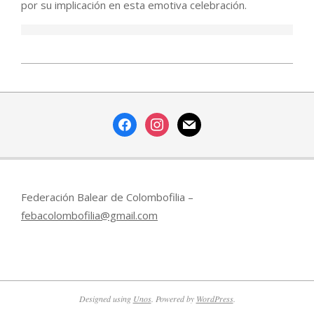
por su implicación en esta emotiva celebración.
2020-
02-
10
facebook
instagram
mail
Federación Balear de Colombofilia –
febacolombofilia@gmail.com
Designed using
Unos
. Powered by
WordPress
.