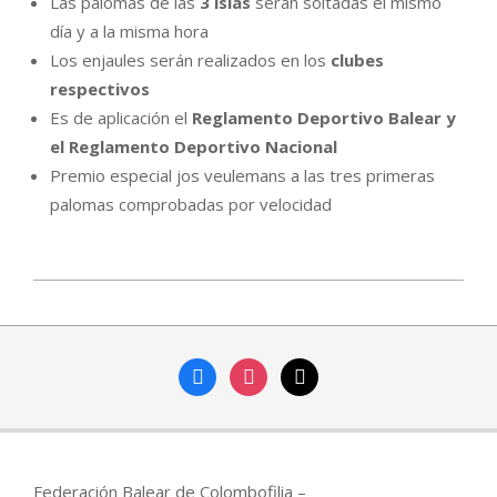
Las palomas de las
3 islas
serán soltadas el mismo
día y a la misma hora
Los enjaules serán realizados en los
clubes
respectivos
Es de aplicación el
Reglamento Deportivo Balear y
el Reglamento Deportivo Nacional
Premio especial jos veulemans a las tres primeras
palomas comprobadas por velocidad
2023-
02-
06
facebook
instagram
mail
Federación Balear de Colombofilia –