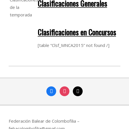
Clasificaciones Generales
Clasificaciones en Concursos
[table “Clsf_MNCA2015” not found /]
2015-
03-
31
facebook
instagram
mail
Federación Balear de Colombofilia –
febacolombofilia@gmail.com