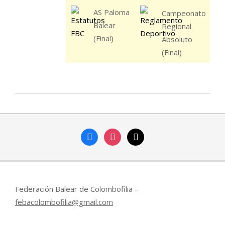
AS Paloma
Campeonato
Balear
Regional
(Final)
Absoluto
(Final)
2015-
03-
23
facebook
instagram
mail
Federación Balear de Colombofilia –
febacolombofilia@gmail.com