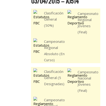
03/04/2015 – AJ514
Clasificación
Campeonato
General
Regional
(50%)
Jóvenes
(Final)
Campeonato
Regional
Absoluto (En
Curso)
Clasificación
Campeonato
General (5
Nacional
Designadas)
Jóvenes
(Final)
Campeonato
Nacional