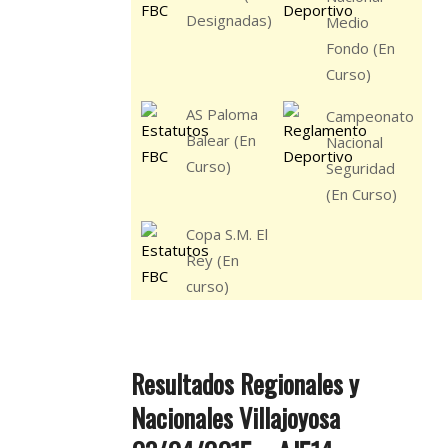
Designadas)
Medio
Fondo (En
Curso)
AS Paloma
Campeonato
Balear (En
Nacional
Curso)
Seguridad
(En Curso)
Copa S.M. El
Rey (En
curso)
Resultados Regionales y
Nacionales Villajoyosa