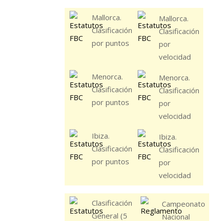
Mallorca.
Mallorca.
Clasificación
Clasificación
por puntos
por
velocidad
Menorca.
Menorca.
Clasificación
Clasificación
por puntos
por
velocidad
Ibiza.
Ibiza.
Clasificación
Clasificación
por puntos
por
velocidad
Clasificación
Campeonato
General (5
Nacional